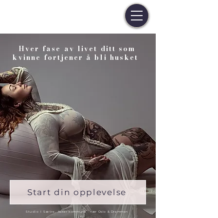
Hver fase av livet ditt som
kvinne fortjener å bli husket
Start din opplevelse
Studio
I
Sætre,
Asker kommune - nær Oslo & Drammen