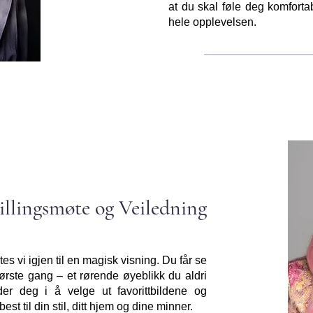
at du skal føle deg komforta
hele opplevelsen.
illingsmøte og Veiledning
es vi igjen til en magisk visning. Du får se
r første gang – et rørende øyeblikk du aldri
der deg i å velge ut favorittbildene og
t til din stil, ditt hjem og dine minner.