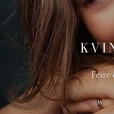
KVI
Feire