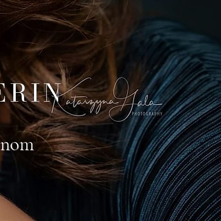
ERIN
ennom