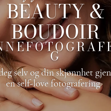
BEAUTY &
BOUDOIR
NNEFOTOGRAF
G
 deg selv og din skjønnhet gj
en self-love fotografering