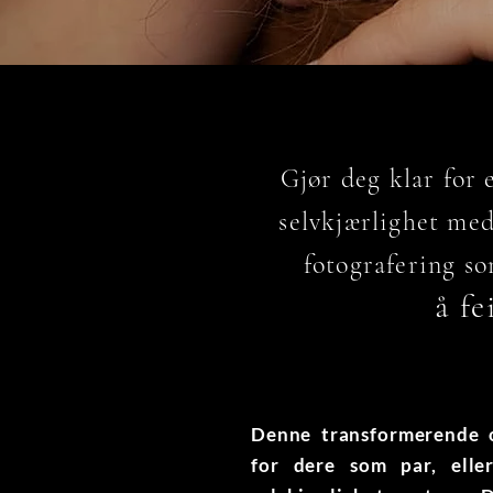
Gjør deg klar for 
selvkjærlighet me
fotografering s
å f
Denne transformerende o
for dere som par, elle