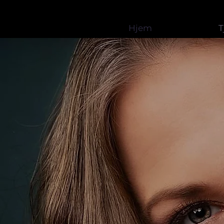
Hjem
T