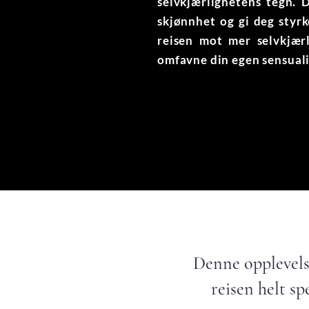
selvkjærlighetens tegn. 
skjønnhet og gi deg styrk
reisen mot mer selvkjærl
omfavne din egen sensuali
Denne opplevelse
reisen helt sp