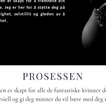
Den er skapt for å fremheve din
e. Jeg er her for å støtte deg på
ighet, selvtillit og gleden av å
tet.
PROSESSEN
n er skapt for alle de fantastiske kvinner de
esiell og gi deg minner du vil bære med deg r