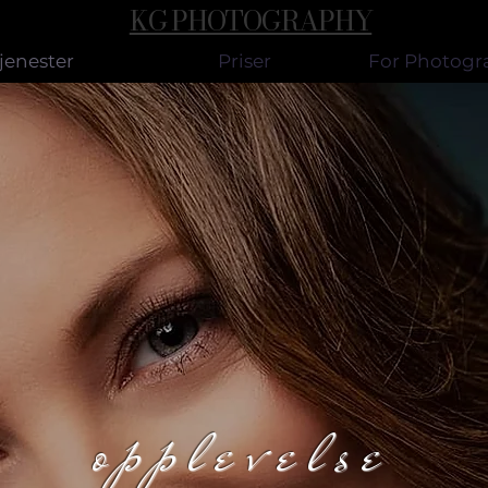
KG PHOTOGRAPHY
jenester
Priser
For Photogr
opplevelse