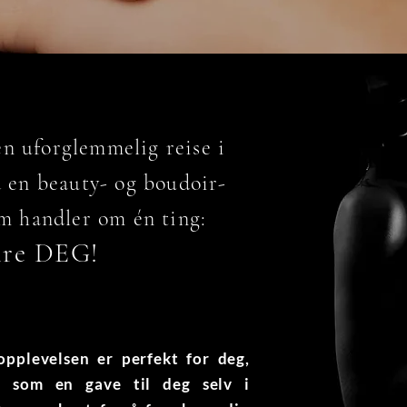
en uforglemmelig reise i
d en beauty- og boudoir-
om handler om én ting:
eire DEG!
pplevelsen er perfekt for deg,
r som en gave til deg selv i