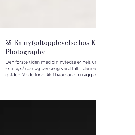
🌸 En nyfødtopplevelse hos KG
Photography
Den første tiden med din nyfødte er helt unik
- stille, sårbar og uendelig verdifull. I denne
guiden får du innblikk i hvordan en trygg og
rolig nyfødtopplevelse foregår, og hvordan vi
sammen skaper minner du kan holde i
hendene - for alltid.