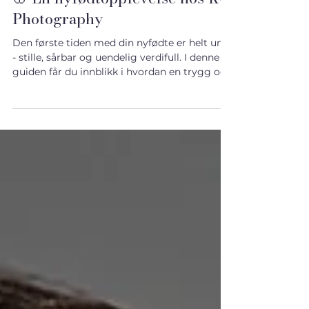
🌸 En nyfødtopplevelse hos KG
Photography
Den første tiden med din nyfødte er helt unik
- stille, sårbar og uendelig verdifull. I denne
guiden får du innblikk i hvordan en trygg og
rolig nyfødtopplevelse foregår, og hvordan vi
sammen skaper minner du kan holde i
hendene - for alltid.